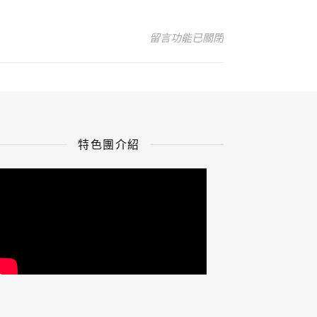
在〈上架用照片2〉中
留言功能已關閉
特色團介紹