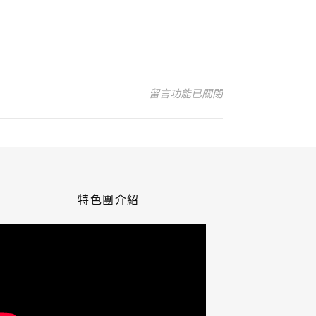
在〈主題活動-A款-小酌〉中
留言功能已關閉
特色團介紹