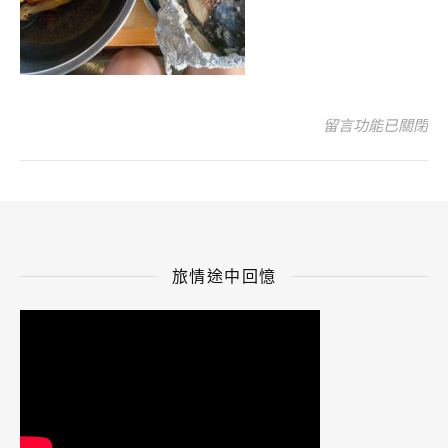
在〈IMG_9310 (1
留言功能已關閉
旅情途中回憶