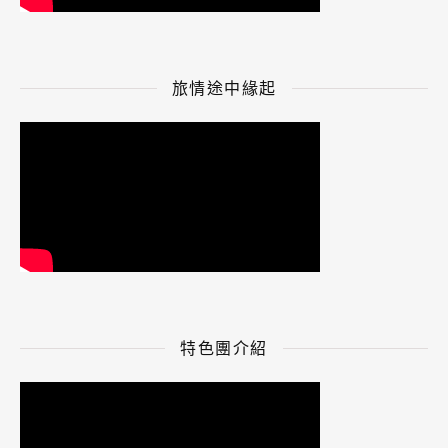
旅情途中緣起
特色團介紹