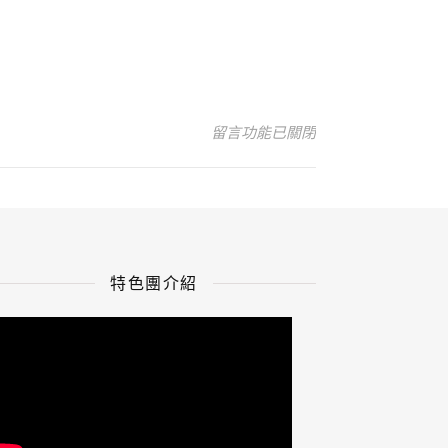
在〈月老團2021-04-24_網站商品
留言功能已關閉
特色團介紹