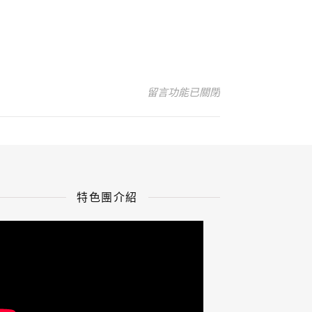
在〈異國私廚饗宴 menu (1)〉中
留言功能已關閉
特色團介紹