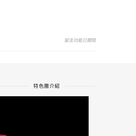
在〈花蓮行前通知〉中
留言功能已關閉
特色團介紹