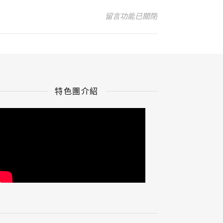
在〈小酌-1〉中
留言功能已關閉
特色團介紹