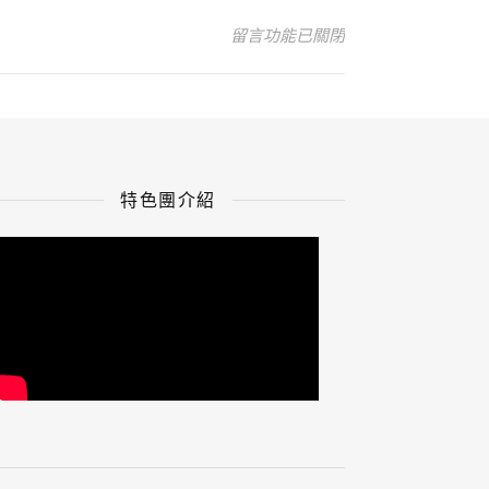
在〈小酌-2〉中
留言功能已關閉
特色團介紹