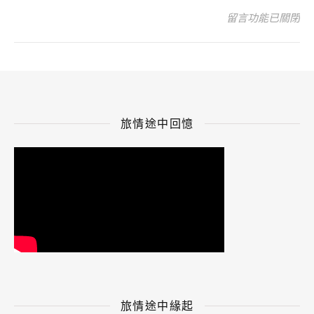
在〈小酌-7〉中
留言功能已關閉
旅情途中回憶
旅情途中緣起