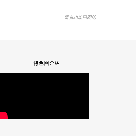
在〈257688〉中
留言功能已關閉
特色團介紹