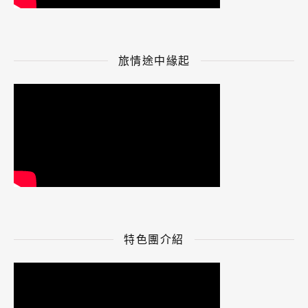
旅情途中緣起
特色團介紹