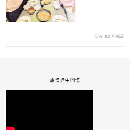
在〈共煮2〉中
留言功能已關閉
旅情途中回憶