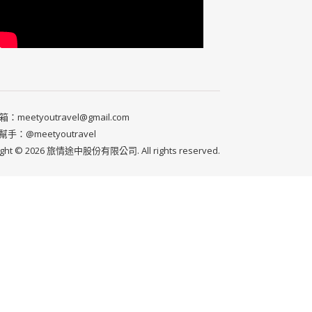
：meetyoutravel@gmail.com
小幫手：@meetyoutravel
ight © 2026 旅情途中股份有限公司. All rights reserved.