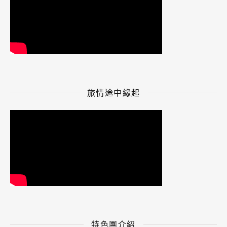
旅情途中緣起
特色團介紹